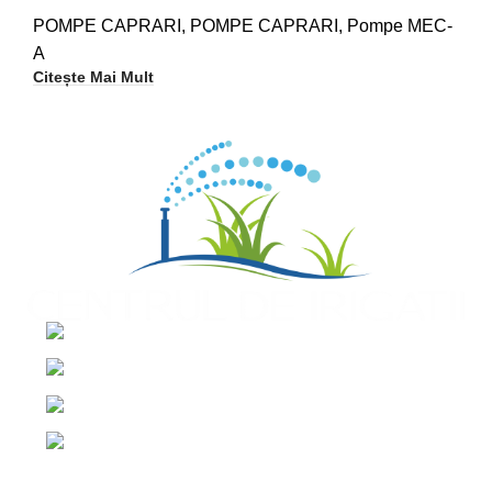
POMPE CAPRARI
,
POMPE CAPRARI
,
Pompe MEC-
A
Citește Mai Mult
Centrul de irigatii Salaj, Romania
+40 765 327 111
+40 754 579 203
contact@centruldeirigatii.ro