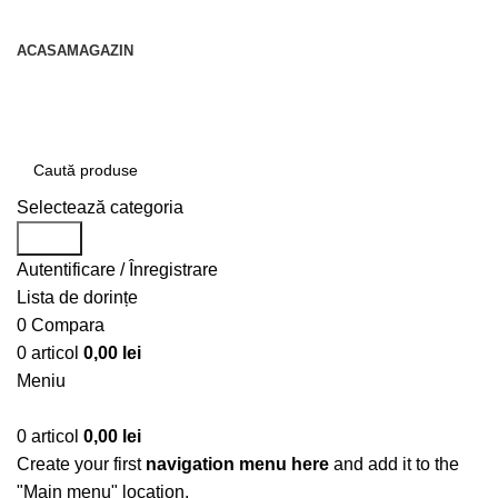
contact@centruldeirigatii.ro
ACASA
MAGAZIN
Transport gratuit la nivel national pentru orice
produs achizitionat
Selectează categoria
Caută
Autentificare / Înregistrare
Lista de dorințe
0
Compara
0
articol
0,00
lei
Meniu
0
articol
0,00
lei
Create your first
navigation menu here
and add it to the
"Main menu" location.