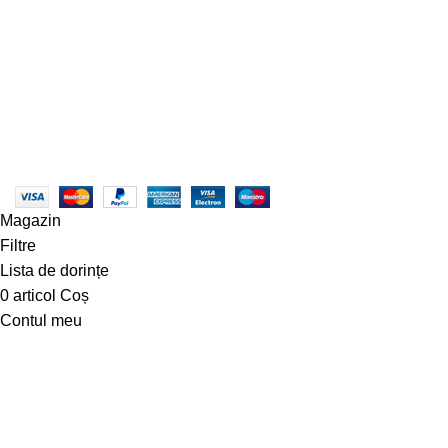
Produse
© Copyright 2023 - centruldeirigatii.ro. Toate drepturile
rezervate |
Creare Site
:
Roio
ANPC - SAL
|
ANPC
Magazin
Filtre
Lista de dorințe
0
articol
Coș
Contul meu