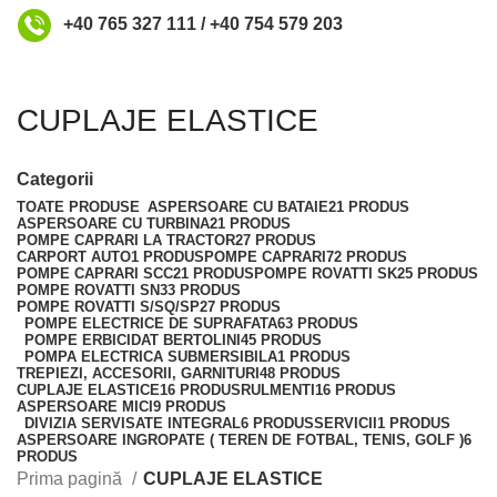
+40 765 327 111 / +40 754 579 203
CUPLAJE ELASTICE
Categorii
TOATE
PRODUSE
ASPERSOARE CU BATAIE
21 PRODUS
ASPERSOARE CU TURBINA
21 PRODUS
POMPE CAPRARI LA TRACTOR
27 PRODUS
CARPORT AUTO
1 PRODUS
POMPE CAPRARI
72 PRODUS
POMPE CAPRARI SCC2
1 PRODUS
POMPE ROVATTI SK
25 PRODUS
POMPE ROVATTI SN
33 PRODUS
POMPE ROVATTI S/SQ/SP
27 PRODUS
POMPE ELECTRICE DE SUPRAFATA
63 PRODUS
POMPE ERBICIDAT BERTOLINI
45 PRODUS
POMPA ELECTRICA SUBMERSIBILA
1 PRODUS
TREPIEZI, ACCESORII, GARNITURI
48 PRODUS
CUPLAJE ELASTICE
16 PRODUS
RULMENTI
16 PRODUS
ASPERSOARE MICI
9 PRODUS
DIVIZIA SERVISATE INTEGRAL
6 PRODUS
SERVICII
1 PRODUS
ASPERSOARE INGROPATE ( TEREN DE FOTBAL, TENIS, GOLF )
6
PRODUS
Prima pagină
CUPLAJE ELASTICE