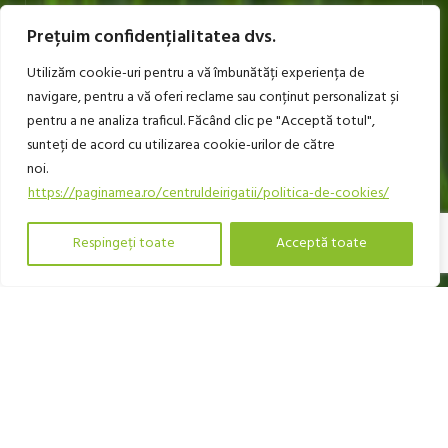
Prețuim confidențialitatea dvs.
ASPERSOARE MICI
Utilizăm cookie-uri pentru a vă îmbunătăți experiența de
TREPIEZI, ACCESORII, GARNITURI
navigare, pentru a vă oferi reclame sau conținut personalizat și
pentru a ne analiza traficul. Făcând clic pe "Acceptă totul",
ASPERSOARE INGROPATE ( TEREN DE FOTBAL, TENIS,
sunteți de acord cu utilizarea cookie-urilor de către
GOLF )
noi.
CUPLAJE ELASTICE
https://paginamea.ro/centruldeirigatii/politica-de-cookies/
POMPE CAPRARI SCC2
Contact
Respingeți toate
Acceptă toate
0
agazin
Lista de dorințe
Filtre
Open
Coș
Contul meu
MEKV Green Line (Verticala) 3-30bari
chaty
RULMENTI
POMPA ELECTRICA SUBMERSIBILA
SERVICII