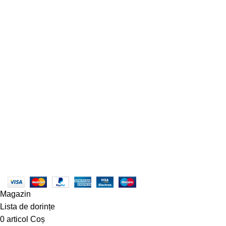
ASPERSOARE CU TURBINA
ASPERSOARE CU BATAIE
CARPORT AUTO
POMPE ERBICIDAT BERTOLINI
POMPE ROVATTI SN
POMPE ROVATTI SK
POMPE ROVATTI S/SQ/SP
POMPE ELECTRICE DE SUPRAFATA
ASPERSOARE MICI
TREPIEZI, ACCESORII, GARNITURI
ASPERSOARE INGROPATE ( TEREN DE FOTBAL, TENIS, GOLF
)
CUPLAJE ELASTICE
POMPE CAPRARI SCC2
MEKV GREEN LINE (VERTICALA) 3-30BARI
RULMENTI
POMPA ELECTRICA SUBMERSIBILA
SERVICII
DIVIZIA SERVISATE INTEGRAL
POLITICĂ DE RAMBURSĂRI ȘI RETURNĂRI
Produse
© Copyright 2023 - centruldeirigatii.ro. Toate drepturile
rezervate |
Creare Site
:
Roio
ANPC - SAL
|
ANPC
Magazin
Lista de dorințe
0
articol
Coș