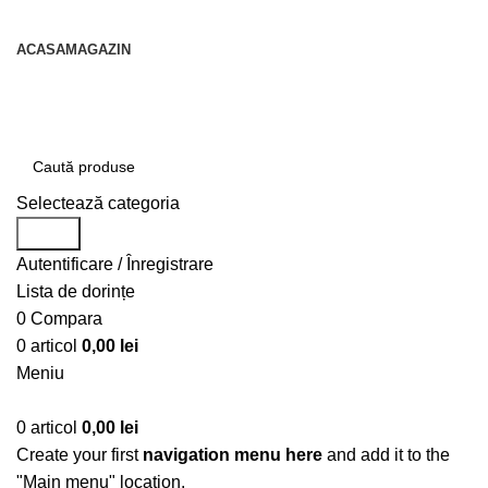
contact@centruldeirigatii.ro
ACASA
MAGAZIN
Transport gratuit la nivel national pentru orice
produs achizitionat
Selectează categoria
Caută
Autentificare / Înregistrare
Lista de dorințe
0
Compara
0
articol
0,00
lei
Meniu
0
articol
0,00
lei
Create your first
navigation menu here
and add it to the
"Main menu" location.