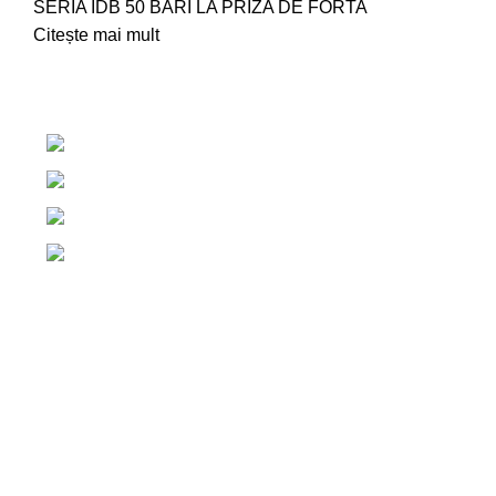
SERIA IDB 50 BARI LA PRIZA DE FORTA
Citește mai mult
Centrul de irigatii Salaj, Romania
+40 765 327 111
+40 754 579 203
contact@centruldeirigatii.ro
Link-uri utile
ACASA
DESPRE NOI
CONTACT
TERMENI ȘI CONDIȚII
POLITICA DE COOKIES
Categorii de produse
POMPE CAPRARI LA TRACTOR
POMPE CAPRARI