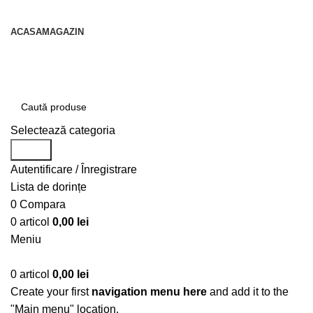
contact@centruldeirigatii.ro
ACASA
MAGAZIN
Transport gratuit la nivel national pentru orice
produs achizitionat
Selectează categoria
Caută
Autentificare / Înregistrare
Lista de dorințe
0
Compara
0
articol
0,00
lei
Meniu
0
articol
0,00
lei
Create your first
navigation menu here
and add it to the
"Main menu" location.