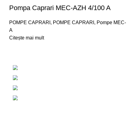
Pompa Caprari MEC-AZH 4/100 A
POMPE CAPRARI
,
POMPE CAPRARI
,
Pompe MEC-
A
Citește mai mult
Centrul de irigatii Salaj, Romania
+40 765 327 111
+40 754 579 203
contact@centruldeirigatii.ro
Link-uri utile
ACASA
DESPRE NOI
CONTACT
TERMENI ȘI CONDIȚII
POLITICA DE COOKIES