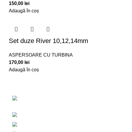
150,00
lei
Adaugă în coș
Set duze River 10,12,14mm
ASPERSOARE CU TURBINA
170,00
lei
Adaugă în coș
Link-uri utile
Centrul de irigatii
ACASA
DESPRE NOI
C
Salaj, Romania
TERMENI ȘI CONDIȚII
POLITICA DE COOKI
+40 765 327 111
+40 754 579 203