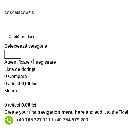
contact@centruldeirigatii.ro
ACASA
MAGAZIN
Transport gratuit la nivel national pentru orice produs a
Selectează categoria
Caută
Autentificare / Înregistrare
Lista de dorințe
0
Compara
0
articol
0,00
lei
Meniu
0
articol
0,00
lei
Create your first
navigation menu here
and add it to the "Ma
+40 765 327 111 / +40 754 579 203