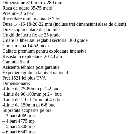
Dimensiune 810 mm x 280 mm
Raza de udare 35-75 metri
Presiune 2-6 bari
Racordare mufa mama de 2 toli
Duze 14-16-18-20-22 mm (incluse trei dimensiuni alese de client)
Duze suplimentare disponibile
Unghi de lucru fix de 25 grade
Udare la liber sau reglabil sectorial 360 grade
Consum apa 14-52 mc/h
Calitate premium pentru exploatare intensiva
Rezista in exploatare 20-40 ani
Garantie 5 ani
Asistenta tehnica post garantie
Expediere gratuita la nivel national
Pret 1521 lei plus TVA
Dimensionare:
-Linie de 75-80mm pt 1-2 buc
-Linie de 90-100mm pt 2-4 buc
-Linie de 110-125mm pt 4-6 buc
-Linie de 150mm pt 6-8 buc
Suprafata acoperita pe ora:
– 3 bari 4069 mp
– 4 bari 4775 mp
– 5 bari 5808 mp
– 6 bari 6647 mp