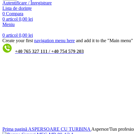
Autentificare / Înregistrare
Lista de dorințe
0
Compara
0
articol
0,00
lei
Meniu
0
articol
0,00
lei
Create your first
navigation menu here
and add it to the "Main menu" 
+40 765 327 111 / +40 754 579 203
Faceți click pentru a mări
Prima pagină
ASPERSOARE CU TURBINA
Aspersor/Tun profe