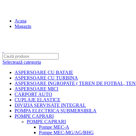
contact@centruldeirigatii.ro
Acasa
Magazin
Transport gratuit la nivel national pentru orice produs achizition
Selectează categoria
ASPERSOARE CU BATAIE
ASPERSOARE CU TURBINA
ASPERSOARE INGROPATE ( TEREN DE FOTBAL, TENI
ASPERSOARE MICI
CARPORT AUTO
CUPLAJE ELASTICE
DIVIZIA SERVISATE INTEGRAL
POMPA ELECTRICA SUBMERSIBILA
POMPE CAPRARI
POMPE CAPRARI
Pompe MEC-A
Pompe MEC-MG/AG/BHG