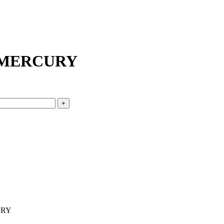
me MERCURY
CURY