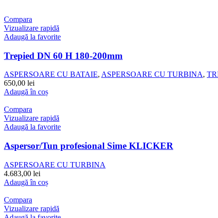
Compara
Vizualizare rapidă
Adaugă la favorite
Trepied DN 60 H 180-200mm
ASPERSOARE CU BATAIE
,
ASPERSOARE CU TURBINA
,
TR
650,00
lei
Adaugă în coș
Compara
Vizualizare rapidă
Adaugă la favorite
Aspersor/Tun profesional Sime KLICKER
ASPERSOARE CU TURBINA
4.683,00
lei
Adaugă în coș
Compara
Vizualizare rapidă
Adaugă la favorite