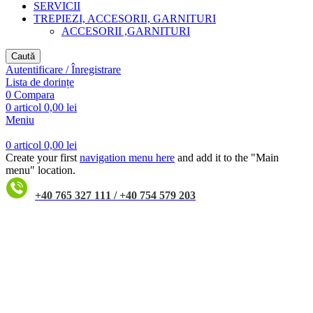
SERVICII
TREPIEZI, ACCESORII, GARNITURI
ACCESORII ,GARNITURI
Caută
Autentificare / Înregistrare
Lista de dorințe
0
Compara
0
articol
0,00
lei
Meniu
0
articol
0,00
lei
Create your first
navigation menu here
and add it to the "Main
menu" location.
+40 765 327 111 / +40 754 579 203