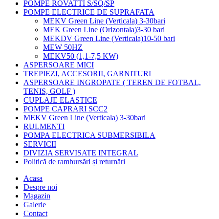
POMPE ROVATTI S/SQ/SP
POMPE ELECTRICE DE SUPRAFATA
MEKV Green Line (Verticala) 3-30bari
MEK Green Line (Orizontala)3-30 bari
MEKDV Green Line (Verticala)10-50 bari
MEW 50HZ
MEKV50 (1,1-7,5 KW)
ASPERSOARE MICI
TREPIEZI, ACCESORII, GARNITURI
ASPERSOARE INGROPATE ( TEREN DE FOTBAL,
TENIS, GOLF )
CUPLAJE ELASTICE
POMPE CAPRARI SCC2
MEKV Green Line (Verticala) 3-30bari
RULMENTI
POMPA ELECTRICA SUBMERSIBILA
SERVICII
DIVIZIA SERVISATE INTEGRAL
Politică de rambursări și returnări
Acasa
Despre noi
Magazin
Galerie
Contact