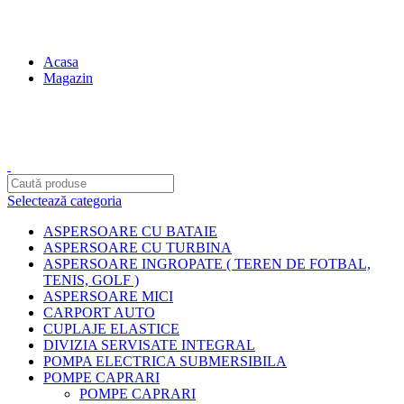
contact@centruldeirigatii.ro
Acasa
Magazin
Transport gratuit la nivel national pentru orice produs
achizitionat
Selectează categoria
ASPERSOARE CU BATAIE
ASPERSOARE CU TURBINA
ASPERSOARE INGROPATE ( TEREN DE FOTBAL,
TENIS, GOLF )
ASPERSOARE MICI
CARPORT AUTO
CUPLAJE ELASTICE
DIVIZIA SERVISATE INTEGRAL
POMPA ELECTRICA SUBMERSIBILA
POMPE CAPRARI
POMPE CAPRARI