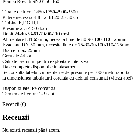
Pompa Rovatti SN2E 50-160
Turatie de lucru 1450-1750-2900-3500
Putere necesara 4-8-12-18-20-25-30 cp
Turbina E,F,G,H,I
Presiune 2-3-4-5-6 bari
Debit 24-40-53-61-79-90-110 mc/h
Alimentare DN 65 mm, necesita linie de 80-90-100-110-125mm
Evacuare DN 50 mm, necesita linie de 75-80-90-100-110-125mm
Diametru ax 25mm
Greutate 44 kg
Calitate premium pentru exploatare intensiva
Date complete disponibile in atasament
Se consulta tabelul cu pierderile de presiune pe 1000 metri raportat
la dimensiunea tubulaturii corelata cu debitul consumat (viteza apei)
Disponibiliate: Pe comanda
Termen de livrare: 1-3 sapt
Recenzii (0)
Recenzii
Nu există recenzii până acum.