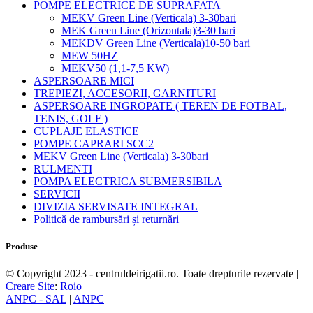
POMPE ELECTRICE DE SUPRAFATA
MEKV Green Line (Verticala) 3-30bari
MEK Green Line (Orizontala)3-30 bari
MEKDV Green Line (Verticala)10-50 bari
MEW 50HZ
MEKV50 (1,1-7,5 KW)
ASPERSOARE MICI
TREPIEZI, ACCESORII, GARNITURI
ASPERSOARE INGROPATE ( TEREN DE FOTBAL,
TENIS, GOLF )
CUPLAJE ELASTICE
POMPE CAPRARI SCC2
MEKV Green Line (Verticala) 3-30bari
RULMENTI
POMPA ELECTRICA SUBMERSIBILA
SERVICII
DIVIZIA SERVISATE INTEGRAL
Politică de rambursări și returnări
Produse
© Copyright 2023 - centruldeirigatii.ro. Toate drepturile rezervate |
Creare Site
:
Roio
ANPC - SAL
|
ANPC