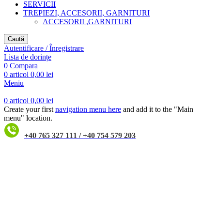
SERVICII
TREPIEZI, ACCESORII, GARNITURI
ACCESORII ,GARNITURI
Caută
Autentificare / Înregistrare
Lista de dorințe
0
Compara
0
articol
0,00
lei
Meniu
0
articol
0,00
lei
Create your first
navigation menu here
and add it to the "Main
menu" location.
+40 765 327 111 / +40 754 579 203