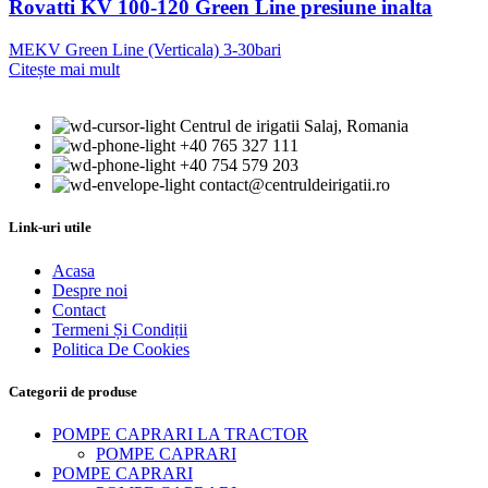
Rovatti KV 100-120 Green Line presiune inalta
MEKV Green Line (Verticala) 3-30bari
Citește mai mult
Centrul de irigatii Salaj, Romania
+40 765 327 111
+40 754 579 203
contact@centruldeirigatii.ro
Link-uri utile
Acasa
Despre noi
Contact
Termeni Și Condiții
Politica De Cookies
Categorii de produse
POMPE CAPRARI LA TRACTOR
POMPE CAPRARI
POMPE CAPRARI