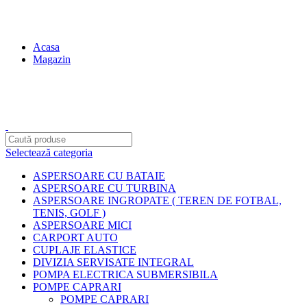
contact@centruldeirigatii.ro
Acasa
Magazin
Transport gratuit la nivel national pentru orice produs
achizitionat
Selectează categoria
ASPERSOARE CU BATAIE
ASPERSOARE CU TURBINA
ASPERSOARE INGROPATE ( TEREN DE FOTBAL,
TENIS, GOLF )
ASPERSOARE MICI
CARPORT AUTO
CUPLAJE ELASTICE
DIVIZIA SERVISATE INTEGRAL
POMPA ELECTRICA SUBMERSIBILA
POMPE CAPRARI
POMPE CAPRARI