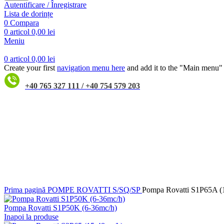
Autentificare / Înregistrare
Lista de dorințe
0
Compara
0
articol
0,00
lei
Meniu
0
articol
0,00
lei
Create your first
navigation menu here
and add it to the "Main menu" 
+40 765 327 111 / +40 754 579 203
Faceți click pentru a mări
Prima pagină
POMPE ROVATTI S/SQ/SP
Pompa Rovatti S1P65A (
Pompa Rovatti S1P50K (6-36mc/h)
Inapoi la produse