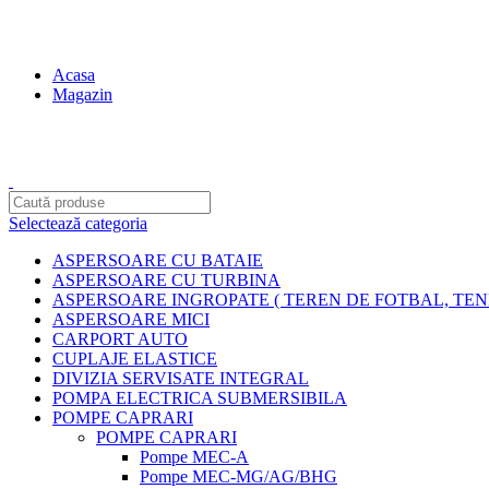
contact@centruldeirigatii.ro
Acasa
Magazin
Transport gratuit la nivel national pentru orice produs achizition
Selectează categoria
ASPERSOARE CU BATAIE
ASPERSOARE CU TURBINA
ASPERSOARE INGROPATE ( TEREN DE FOTBAL, TENI
ASPERSOARE MICI
CARPORT AUTO
CUPLAJE ELASTICE
DIVIZIA SERVISATE INTEGRAL
POMPA ELECTRICA SUBMERSIBILA
POMPE CAPRARI
POMPE CAPRARI
Pompe MEC-A
Pompe MEC-MG/AG/BHG