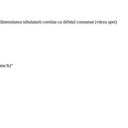
 dimensiunea tubulaturii corelata cu debitul consumat (viteza apei)
6mc/h)”