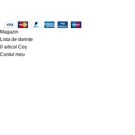
rezervate |
Creare Site
:
Roio
ANPC - SAL
|
ANPC
Magazin
Lista de dorințe
0
articol
Coș
Contul meu