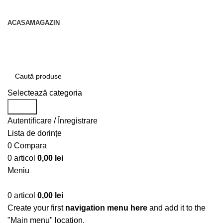
contact@centruldeirigatii.ro
ACASA
MAGAZIN
Transport gratuit la nivel national pentru orice
produs achizitionat
Selectează categoria
Caută
Autentificare / Înregistrare
Lista de dorințe
0
Compara
0
articol
0,00
lei
Meniu
0
articol
0,00
lei
Create your first
navigation menu here
and add it to the
"Main menu" location.