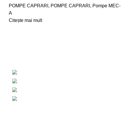
POMPE CAPRARI
,
POMPE CAPRARI
,
Pompe MEC-
A
Citește mai mult
Centrul de irigatii Salaj, Romania
+40 765 327 111
+40 754 579 203
contact@centruldeirigatii.ro
Link-uri utile
ACASA
DESPRE NOI
CONTACT
TERMENI ȘI CONDIȚII