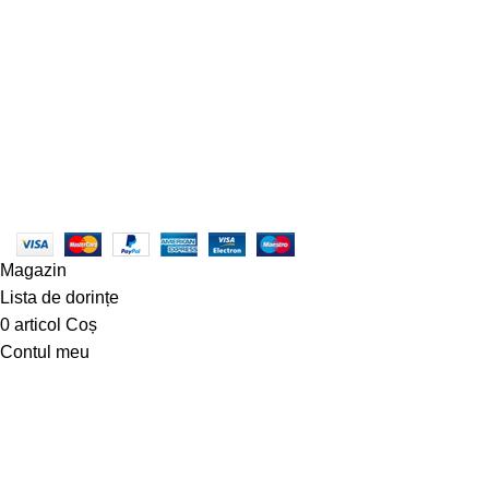
© Copyright 2023 - centruldeirigatii.ro. Toate drepturile rezerv
ANPC - SAL
|
ANPC
Magazin
Lista de dorințe
0
articol
Coș
Contul meu