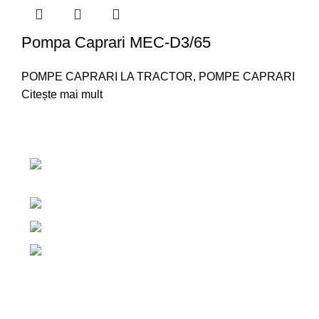
Pompa Caprari MEC-D3/65
POMPE CAPRARI LA TRACTOR
,
POMPE CAPRARI
Citește mai mult
Link-uri utile
Centrul de irigatii
ACASA
DESPRE NOI
C
Salaj, Romania
TERMENI ȘI CONDIȚII
POLITICA DE COOKI
+40 765 327 111
+40 754 579 203
contact@centruldeirigatii.ro