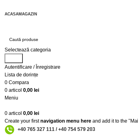
contact@centruldeirigatii.ro
ACASA
MAGAZIN
Transport gratuit la nivel national pentru orice produs a
Selectează categoria
Caută
Autentificare / Înregistrare
Lista de dorințe
0
Compara
0
articol
0,00
lei
Meniu
0
articol
0,00
lei
Create your first
navigation menu here
and add it to the "Ma
+40 765 327 111 / +40 754 579 203