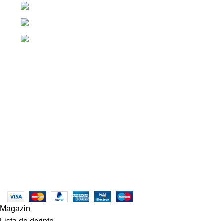
POLITICA DE COOKI
+40 765 327 111
+40 754 579 203
contact@centruldeirigatii.ro
© Copyright 2023 - centruldeirigatii.ro. Toate drepturile rezerv
ANPC - SAL
|
ANPC
Magazin
Lista de dorințe