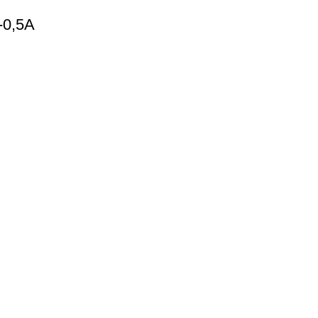
-0,5A
Categorii de produse
P
ONTACT
POMPE CAPRARI LA TRACTOR
POMPE CAPRARI