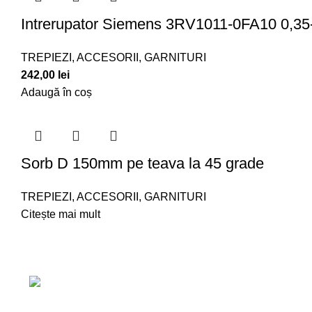
Intrerupator Siemens 3RV1011-0FA10 0,35
TREPIEZI, ACCESORII, GARNITURI
242,00
lei
Adaugă în coș
Sorb D 150mm pe teava la 45 grade
TREPIEZI, ACCESORII, GARNITURI
Citește mai mult
Link-uri utile
Centrul de irigatii
ACASA
DESPRE NOI
C
Salaj, Romania
TERMENI ȘI CONDIȚII