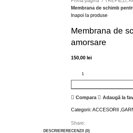
Prima pagină
TREPIEZI, 
Membrana de schimb pentr
Inapoi la produse
Membrana de sc
amorsare
150,00
lei
Compara
Adaugă la fav
Categorii:
ACCESORII ,GAR
Share:
DESCRIERE
RECENZII (0)