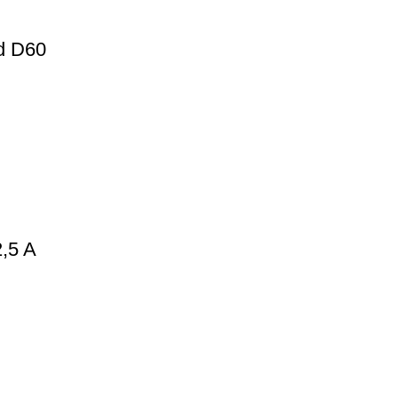
d D60
,5 A