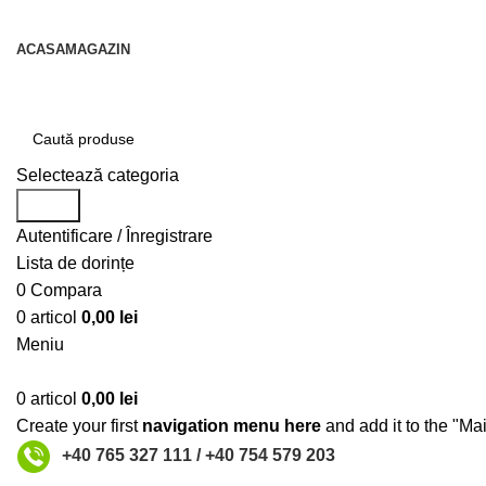
contact@centruldeirigatii.ro
ACASA
MAGAZIN
Transport gratuit la nivel national pentru orice produs a
Selectează categoria
Caută
Autentificare / Înregistrare
Lista de dorințe
0
Compara
0
articol
0,00
lei
Meniu
0
articol
0,00
lei
Create your first
navigation menu here
and add it to the "Ma
+40 765 327 111 / +40 754 579 203