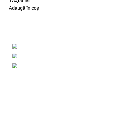
174,00
lei
Adaugă în coș
Centrul de irigatii Salaj, Romania
+40 765 327 111
+40 754 579 203
contact@centruldeirigatii.ro
Link-uri utile
ACASA
DESPRE NOI
CONTACT
TERMENI ȘI CONDIȚII
POLITICA DE COOKIES
Categorii de produse
POMPE CAPRARI LA TRACTOR
POMPE CAPRARI
ASPERSOARE CU TURBINA
ASPERSOARE CU BATAIE