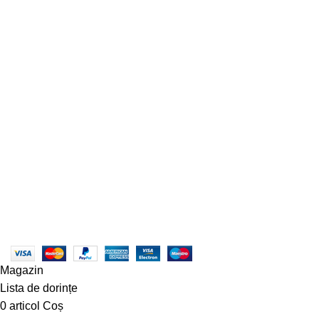
CARPORT AUTO
POMPE ERBICIDAT BERTOLINI
POMPE ROVATTI SN
POMPE ROVATTI SK
POMPE ROVATTI S/SQ/SP
POMPE ELECTRICE DE SUPRAFATA
ASPERSOARE MICI
TREPIEZI, ACCESORII, GARNITURI
ASPERSOARE INGROPATE ( TEREN DE FOTBAL, TENIS, GOLF
)
CUPLAJE ELASTICE
POMPE CAPRARI SCC2
MEKV GREEN LINE (VERTICALA) 3-30BARI
RULMENTI
POMPA ELECTRICA SUBMERSIBILA
SERVICII
DIVIZIA SERVISATE INTEGRAL
POLITICĂ DE RAMBURSĂRI ȘI RETURNĂRI
Produse
© Copyright 2023 - centruldeirigatii.ro. Toate drepturile
rezervate |
Creare Site
:
Roio
ANPC - SAL
|
ANPC
Magazin
Lista de dorințe
0
articol
Coș