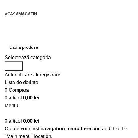
contact@centruldeirigatii.ro
ACASA
MAGAZIN
Transport gratuit la nivel national pentru orice
produs achizitionat
Selectează categoria
Caută
Autentificare / Înregistrare
Lista de dorințe
0
Compara
0
articol
0,00
lei
Meniu
0
articol
0,00
lei
Create your first
navigation menu here
and add it to the
"Main menu" location.