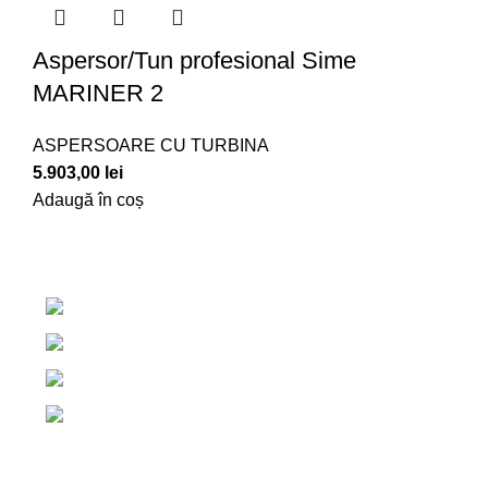
Aspersor/Tun profesional Sime
MARINER 2
ASPERSOARE CU TURBINA
5.903,00
lei
Adaugă în coș
Centrul de irigatii Salaj, Romania
+40 765 327 111
+40 754 579 203
contact@centruldeirigatii.ro
Link-uri utile