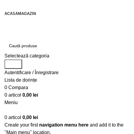
contact@centruldeirigatii.ro
ACASA
MAGAZIN
Transport gratuit la nivel national pentru orice
produs achizitionat
Selectează categoria
Caută
Autentificare / Înregistrare
Lista de dorințe
0
Compara
0
articol
0,00
lei
Meniu
0
articol
0,00
lei
Create your first
navigation menu here
and add it to the
"Main menu" location.