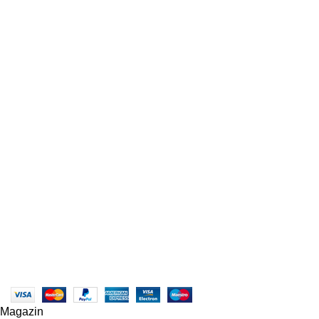
POMPE CAPRARI LA TRACTOR
POMPE CAPRARI
ASPERSOARE CU TURBINA
ASPERSOARE CU BATAIE
CARPORT AUTO
POMPE ERBICIDAT BERTOLINI
POMPE ROVATTI SN
POMPE ROVATTI SK
POMPE ROVATTI S/SQ/SP
POMPE ELECTRICE DE SUPRAFATA
ASPERSOARE MICI
TREPIEZI, ACCESORII, GARNITURI
ASPERSOARE INGROPATE ( TEREN DE FOTBAL, TENIS, GOLF
)
CUPLAJE ELASTICE
POMPE CAPRARI SCC2
MEKV GREEN LINE (VERTICALA) 3-30BARI
RULMENTI
POMPA ELECTRICA SUBMERSIBILA
SERVICII
DIVIZIA SERVISATE INTEGRAL
POLITICĂ DE RAMBURSĂRI ȘI RETURNĂRI
Produse
© Copyright 2023 - centruldeirigatii.ro. Toate drepturile
rezervate |
Creare Site
:
Roio
ANPC - SAL
|
ANPC
Magazin