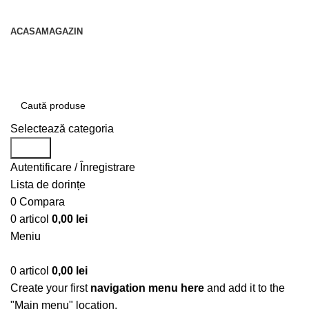
contact@centruldeirigatii.ro
ACASA
MAGAZIN
Transport gratuit la nivel national pentru orice
produs achizitionat
Selectează categoria
Caută
Autentificare / Înregistrare
Lista de dorințe
0
Compara
0
articol
0,00
lei
Meniu
0
articol
0,00
lei
Create your first
navigation menu here
and add it to the
"Main menu" location.